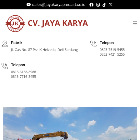
sales@jayakaryaprecast.co.id
Pabrik
Telepon
Jl. Gas No. 87 Psr IX Helvetia, Deli Serdang
0823-7519-5455
0852-7421-5255
Telepon
⁠0813-6138-8988
0813-7716-3455