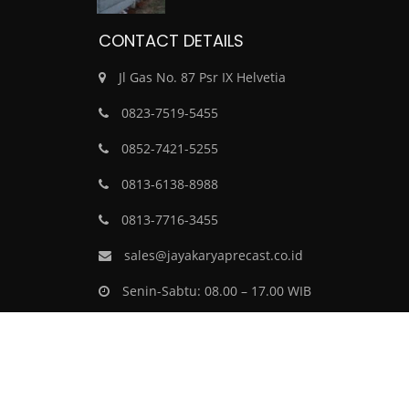
CONTACT DETAILS
Jl Gas No. 87 Psr IX Helvetia
0823-7519-5455
0852-7421-5255
0813-6138-8988
0813-7716-3455
sales@jayakaryaprecast.co.id
Senin-Sabtu: 08.00 – 17.00 WIB
Minggu: Tutup