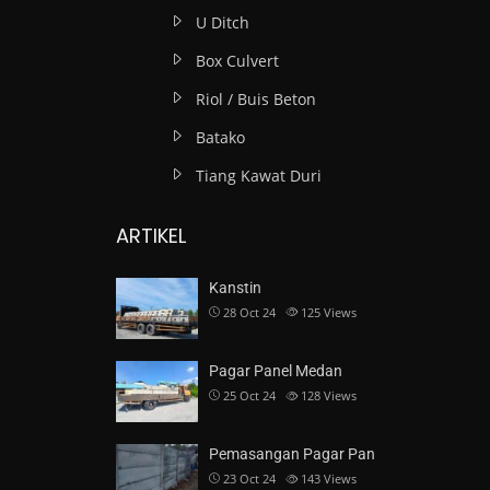
U Ditch
Box Culvert
Riol / Buis Beton
Batako
Tiang Kawat Duri
ARTIKEL
Kanstin
28 Oct 24
125
Views
Pagar Panel Medan
25 Oct 24
128
Views
Pemasangan Pagar Pan
23 Oct 24
143
Views