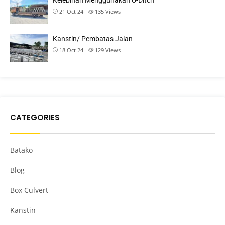
Kelebihan Menggunakan U-Ditch
21 Oct 24
135
Views
Kanstin/ Pembatas Jalan
18 Oct 24
129
Views
CATEGORIES
Batako
Blog
Box Culvert
Kanstin