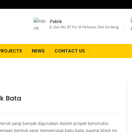
Pabrik
Jl. Gas No. 87 Psr IX Helvetia, Deli Serdang
PROJECTS
NEWS
CONTACT US
k Bata
terial yang banyak digunakan dalam proyek konstruksi,
Dengan bentuk yang menyerupai batu bata, paving block ini