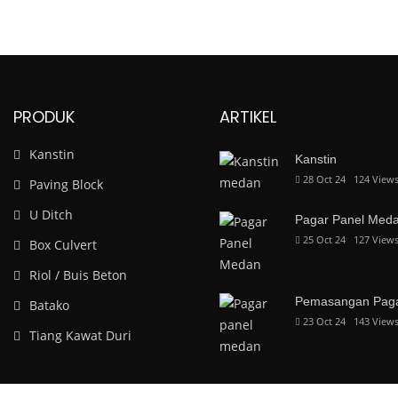
PRODUK
ARTIKEL
Kanstin
Kanstin
28 Oct 24
124
View
Paving Block
U Ditch
Pagar Panel Med
25 Oct 24
127
View
Box Culvert
Riol / Buis Beton
Pemasangan Paga
Batako
23 Oct 24
143
View
Tiang Kawat Duri