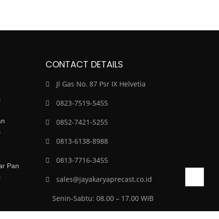
CONTACT DETAILS
Jl Gas No. 87 Psr IX Helvetia
s
0823-7519-5455
an
0852-7421-5255
s
0813-6138-8988
0813-7716-3455
r Pan
s
sales@jayakaryaprecast.co.id
Senin-Sabtu: 08.00 – 17.00 WIB
Minggu: Tutup