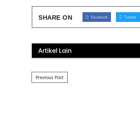
SHARE ON
Facebook
Twitter
Artikel Lain
Post navigation
Previous Post