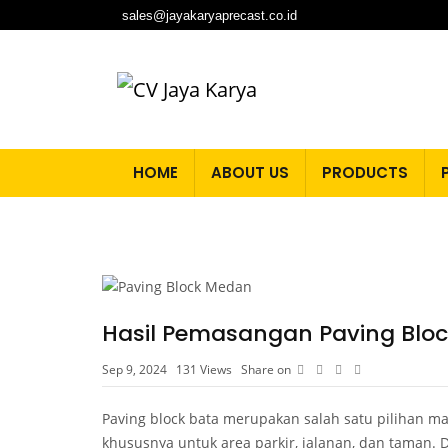
sales@jayakaryaprecast.co.id
HOME
ABOUT US
PRODUCTS
Hasil Pemasangan Paving Bloc
Sep 9, 2024
131
Views
Share on
Paving block bata merupakan salah satu pilihan ma
khususnya untuk area parkir, jalanan, dan taman. 