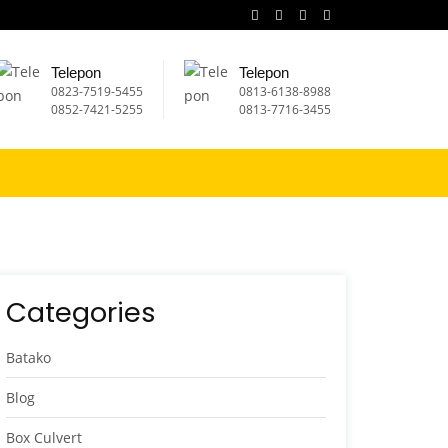
Telepon
Telepon
0823-7519-5455
⁠0813-6138-8988
0852-7421-5255
0813-7716-3455
Categories
Batako
Blog
Box Culvert