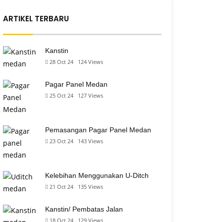
ARTIKEL TERBARU
Kanstin
28 Oct 24
124
Views
Pagar Panel Medan
25 Oct 24
127
Views
Pemasangan Pagar Panel Medan
23 Oct 24
143
Views
Kelebihan Menggunakan U-Ditch
21 Oct 24
135
Views
Kanstin/ Pembatas Jalan
18 Oct 24
129
Views