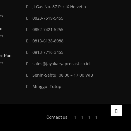
Jl Gas No. 87 Psr IX Helvetia
ws
0823-7519-5455
an
0852-7421-5255
ws
0813-6138-8988
0813-7716-3455
r Pan
ws
sales@jayakaryaprecast.co.id
Senin-Sabtu: 08.00 – 17.00 WIB
Minggu: Tutup
Contact us