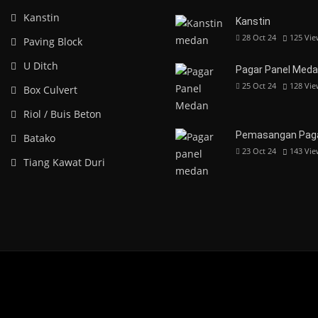
Kanstin
Kanstin
28 Oct 24
125
Vie
Paving Block
U Ditch
Pagar Panel Med
25 Oct 24
128
Vie
Box Culvert
Riol / Buis Beton
Pemasangan Paga
Batako
23 Oct 24
143
Vie
Tiang Kawat Duri