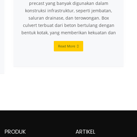
precast yang banyak digunakan dalam
konstruksi infrastruktur, seperti jembatan,
saluran drainase, dan terowongan. Box
culvert terbuat dari beton bertulang dengan
bentuk kotak, yang memberikan kekuatan dan
Read More
PRODUK
ARTIKEL