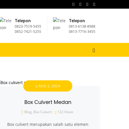
Telepon
Telepon
0823-7519-5455
⁠0813-6138-8988
0852-7421-5255
0813-7716-3455
AUG 2, 2024
Box Culvert Medan
Blog
,
Box Culvert
122
Views
Box culvert merupakan salah satu elemen