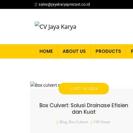
sales@jayakaryaprecast.co.id
HOME
ABOUT US
PRODUCTS
OCT 16, 2024
Box Culvert: Solusi Drainase Efisien
dan Kuat
Blog
,
Box Culvert
130
Views