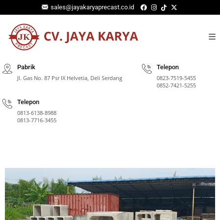
sales@jayakaryaprecast.co.id
Pabrik
Telepon
Jl. Gas No. 87 Psr IX Helvetia, Deli Serdang
0823-7519-5455
0852-7421-5255
Telepon
⁠0813-6138-8988
0813-7716-3455