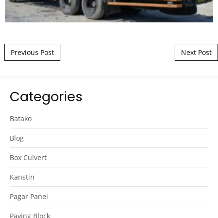
Post navigation
Previous Post
Next Post
Categories
Batako
Blog
Box Culvert
Kanstin
Pagar Panel
Paving Block