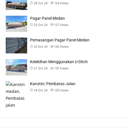
28 Oct 24
124
Views
Pagar Panel Medan
25 Oct 24
127
Views
Pemasangan Pagar Panel Medan
23 Oct 24
142
Views
Kelebihan Menggunakan U-Ditch
21 Oct 24
135
Views
Kanstin/ Pembatas Jalan
18 Oct 24
129
Views