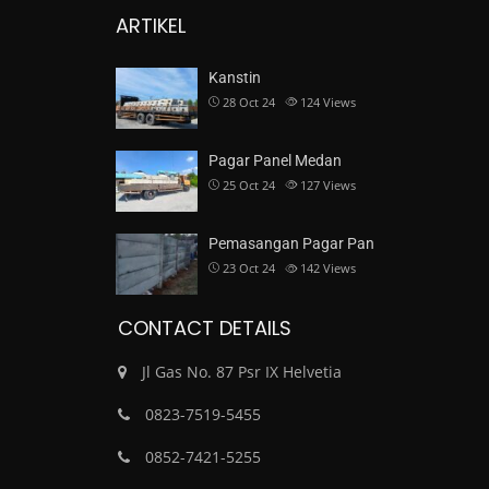
ARTIKEL
Kanstin
28 Oct 24
124
Views
Pagar Panel Medan
25 Oct 24
127
Views
Pemasangan Pagar Pan
23 Oct 24
142
Views
CONTACT DETAILS
Jl Gas No. 87 Psr IX Helvetia
0823-7519-5455
0852-7421-5255