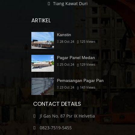
Tiang Kawat Duri
ARTIKEL
Kanstin
28 Oct 24
125
Views
Pagar Panel Medan
25 Oct 24
129
Views
Pemasangan Pagar Pan
23 Oct 24
143
Views
CONTACT DETAILS
Jl Gas No. 87 Psr IX Helvetia
0823-7519-5455