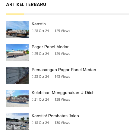
ARTIKEL TERBARU
Kanstin
28 Oct 24
125
Views
Pagar Panel Medan
25 Oct 24
129
Views
Pemasangan Pagar Panel Medan
23 Oct 24
143
Views
Kelebihan Menggunakan U-Ditch
21 Oct 24
138
Views
Kanstin/ Pembatas Jalan
18 Oct 24
130
Views