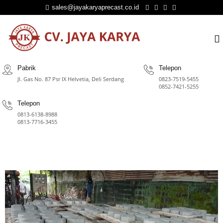
sales@jayakaryaprecast.co.id
Pabrik
Telepon
Jl. Gas No. 87 Psr IX Helvetia, Deli Serdang
0823-7519-5455
0852-7421-5255
Telepon
⁠0813-6138-8988
0813-7716-3455