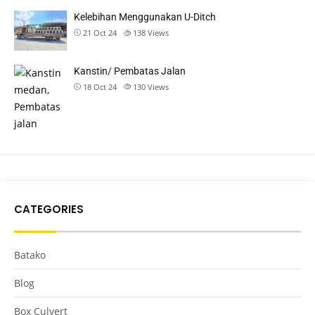
Kelebihan Menggunakan U-Ditch
21 Oct 24
138
Views
Kanstin/ Pembatas Jalan
18 Oct 24
130
Views
CATEGORIES
Batako
Blog
Box Culvert