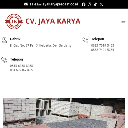
sales@jayakaryaprecast.co.id
Pabrik
Telepon
Jl. Gas No. 87 Psr IX Helvetia, Deli Serdang
0823-7519-5455
0852-7421-5255
Telepon
⁠0813-6138-8988
0813-7716-3455