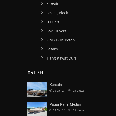
Kanstin
Paving Block
U Ditch
Box Culvert
Riol / Buis Beton
Batako
Tiang Kawat Duri
ARTIKEL
Kanstin
28 Oct 24
125
Views
Pagar Panel Medan
25 Oct 24
129
Views