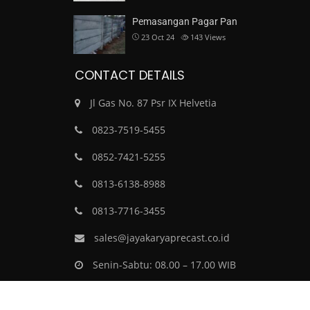
Pemasangan Pagar Pan
23 Oct 24
143
Views
CONTACT DETAILS
Jl Gas No. 87 Psr IX Helvetia
0823-7519-5455
0852-7421-5255
0813-6138-8988
0813-7716-3455
sales@jayakaryaprecast.co.id
Senin-Sabtu: 08.00 – 17.00 WIB
Minggu: Tutup